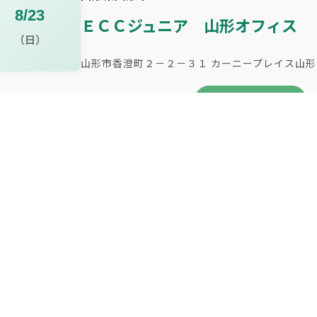
8/23
ＥＣＣジュニア 山形オフィス
（日）
山形市香澄町２－２－３１ カーニープレイス山
予約する
山形県鶴岡市
8/24
庄内産業振興センター
（月）
鶴岡市末広町３－１ マリカ３Ｆ
予約する