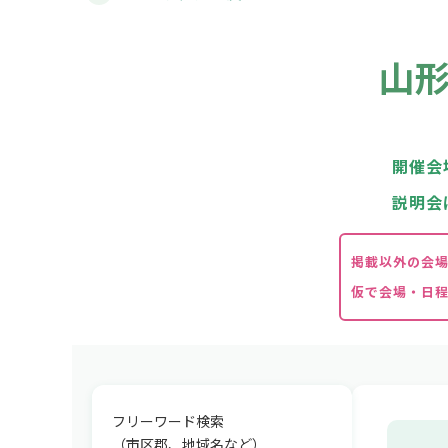
山
開催会
説明会
掲載以外の会
仮で会場・日
フリーワード検索
（市区郡、地域名など）