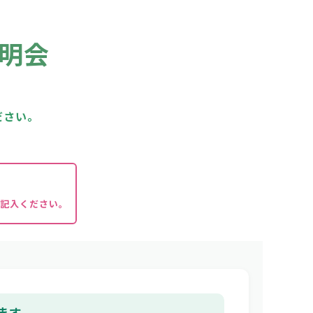
明会
ださい。
記入ください。
ます