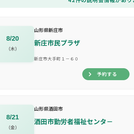
山形県新庄市
8/20
新庄市民プラザ
（木）
新庄市大手町１－６０
予約する
山形県酒田市
8/21
酒田市勤労者福祉センタ－
（金）