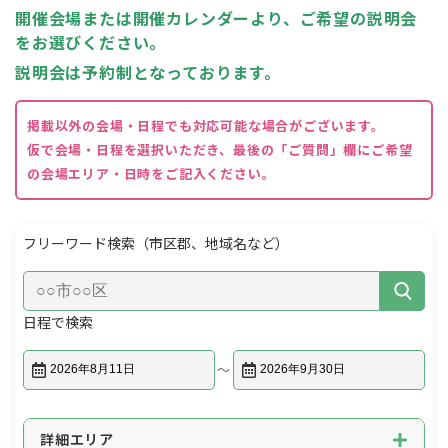
開催会場または開催カレンダーより、ご希望の説明会
をお選びください。
説明会は予約制となっております。
掲載以外の会場・日程でも対応可能な場合がございます。
仮で会場・日程を選択いただき、最後の「ご質問」欄にご希望
の会場エリア・日時をご記入ください。
フリーワード検索
（市区郡、地域名など）
日程で検索
〜
詳細エリア