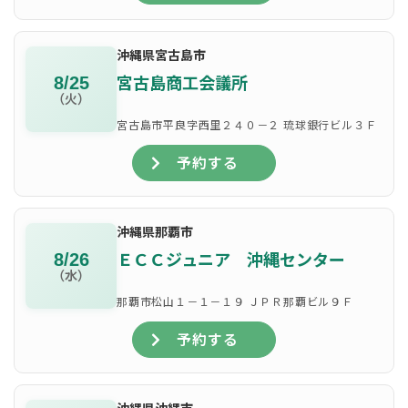
沖縄県宮古島市
宮古島商工会議所
8/25
（火）
宮古島市平良字西里２４０－２ 琉球銀行ビル３Ｆ
予約する
沖縄県那覇市
ＥＣＣジュニア 沖縄センター
8/26
（水）
那覇市松山１－１－１９ ＪＰＲ那覇ビル９Ｆ
予約する
沖縄県沖縄市