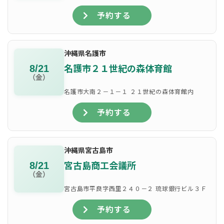
予約する
沖縄県名護市
名護市２１世紀の森体育館
8/21
（金）
名護市大南２－１－１ ２１世紀の森体育館内
予約する
沖縄県宮古島市
宮古島商工会議所
8/21
（金）
宮古島市平良字西里２４０－２ 琉球銀行ビル３Ｆ
予約する