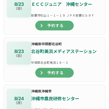
ＥＣＣジュニア 沖縄センター
8/23
（日）
那覇市松山１－１－１９ ＪＰＲ那覇ビル９Ｆ
予約する
沖縄県中頭郡北谷町
北谷町美浜メディアステーション
8/23
（日）
中頭郡北谷町美浜１６－２
予約する
沖縄県沖縄市
沖縄市農民研修センター
8/24
（月）