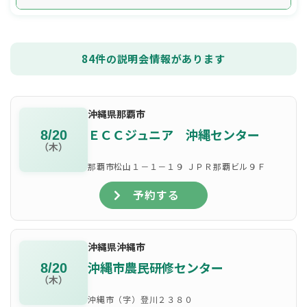
84
件の説明会情報があります
沖縄県那覇市
ＥＣＣジュニア 沖縄センター
8/20
（木）
那覇市松山１－１－１９ ＪＰＲ那覇ビル９Ｆ
予約する
沖縄県沖縄市
沖縄市農民研修センター
8/20
（木）
沖縄市（字）登川２３８０