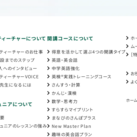
ティーチャーについて
開講コースについて
ホ
ム
ティーチャーのお仕事
得意を活かして選ぶ4つの開講タイプ
［
設までのステップ
英語・英会話
人へのインタビュー
中学英語強化
お
ティーチャーVOICE
英検®実践トレーニングコース
よ
の先生になるには
さんすう・計算
かんじ・漢検
ホー
数学・思考力
ュニアについて
すらすらマイプリント
概要
まなびのさんぽプラス
ジュニアのレッスンの強み
New Master Plan
趣味の英会話プラン