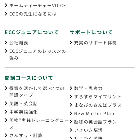
ホームティーチャーVOICE
ECCの先生になるには
ECCジュニアについて
サポートについて
会社概要
充実のサポート体制
ECCジュニアのレッスンの
強み
開講コースについて
得意を活かして選ぶ4つの
数学・思考力
開講タイプ
すらすらマイプリント
英語・英会話
まなびのさんぽプラス
中学英語強化
New Master Plan
英検®実践トレーニングコー
趣味の英会話プラン
ス
いきいき脳活
さんすう・計算
わくわく英語