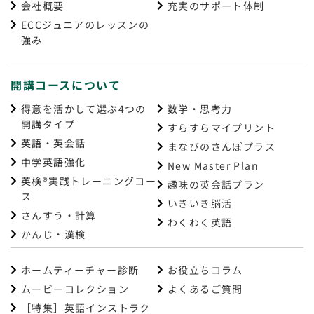
会社概要
充実のサポート体制
ECCジュニアのレッスンの
強み
開講コースについて
得意を活かして選ぶ4つの
数学・思考力
開講タイプ
すらすらマイプリント
英語・英会話
まなびのさんぽプラス
中学英語強化
New Master Plan
英検®実践トレーニングコー
趣味の英会話プラン
ス
いきいき脳活
さんすう・計算
わくわく英語
かんじ・漢検
ホームティーチャー診断
お役立ちコラム
ムービーコレクション
よくあるご質問
［特集］英語インストラク