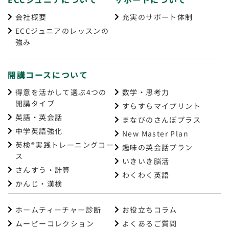
会社概要
充実のサポート体制
ECCジュニアのレッスンの
強み
開講コースについて
得意を活かして選ぶ4つの
数学・思考力
開講タイプ
すらすらマイプリント
英語・英会話
まなびのさんぽプラス
中学英語強化
New Master Plan
英検®実践トレーニングコー
趣味の英会話プラン
ス
いきいき脳活
さんすう・計算
わくわく英語
かんじ・漢検
ホームティーチャー診断
お役立ちコラム
ムービーコレクション
よくあるご質問