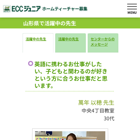
MENU
山形県で活躍中の先生
活躍中の先生
活躍中の先生
センターからの
メッセージ
英語に携わるお仕事がした
い、子どもと関わるのが好き
という方に合うお仕事だと思
います。
萬年 以穂 先生
中央4丁目教室
30代