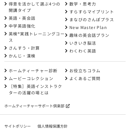
得意を活かして選ぶ4つの
数学・思考力
開講タイプ
すらすらマイプリント
英語・英会話
まなびのさんぽプラス
中学英語強化
New Master Plan
英検®実践トレーニングコー
趣味の英会話プラン
ス
いきいき脳活
さんすう・計算
わくわく英語
かんじ・漢検
ホームティーチャー診断
お役立ちコラム
ムービーコレクション
よくあるご質問
［特集］英語インストラク
ターの活躍の場とは
ホームティーチャーサポート倶楽部
サイトポリシー
個人情報保護方針