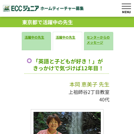
MENU
東京都で活躍中の先生
活躍中の先生
活躍中の先生
センターからの
メッセージ
「英語と子どもが好き！」が
きっかけで気づけば12年目！
本岡 恵美子 先生
上祖師谷2丁目教室
40代