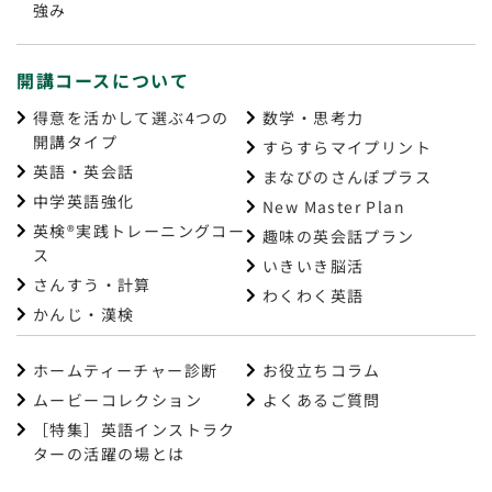
強み
開講コースについて
得意を活かして選ぶ4つの
数学・思考力
開講タイプ
すらすらマイプリント
英語・英会話
まなびのさんぽプラス
中学英語強化
New Master Plan
英検®実践トレーニングコー
趣味の英会話プラン
ス
いきいき脳活
さんすう・計算
わくわく英語
かんじ・漢検
ホームティーチャー診断
お役立ちコラム
ムービーコレクション
よくあるご質問
［特集］英語インストラク
ターの活躍の場とは