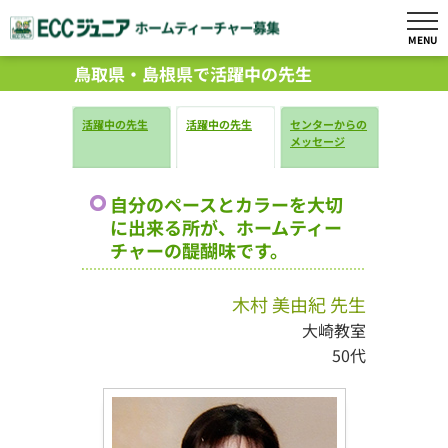
MENU
鳥取県・島根県で活躍中の先生
活躍中の先生
活躍中の先生
センターからの
メッセージ
自分のペースとカラーを大切
に出来る所が、ホームティー
チャーの醍醐味です。
木村 美由紀 先生
大崎教室
50代