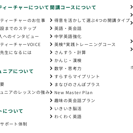
ティーチャーについて
開講コースについて
ティーチャーのお仕事
得意を活かして選ぶ4つの開講タイプ
開設までのステップ
英語・英会話
人へのインタビュー
中学英語強化
ティーチャーVOICE
英検®実践トレーニングコース
の先生になるには
さんすう・計算
かんじ・漢検
数学・思考力
ジュニアについて
すらすらマイプリント
概要
まなびのさんぽプラス
ジュニアのレッスンの強み
New Master Plan
趣味の英会話プラン
いきいき脳活
トについて
わくわく英語
のサポート体制