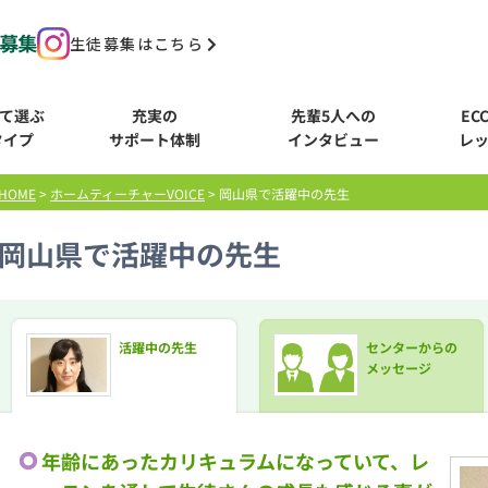
生徒募集はこちら
て選ぶ
充実の
先輩5人への
EC
タイプ
サポート体制
インタビュー
レ
HOME
>
ホームティーチャーVOICE
>
岡山県で活躍中の先生
岡山県で活躍中の先生
活躍中の先生
センターからの
メッセージ
年齢にあったカリキュラムになっていて、レ