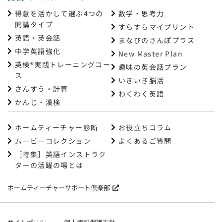
得意を活かして選ぶ4つの
数学・思考力
開講タイプ
すらすらマイプリント
英語・英会話
まなびのさんぽプラス
中学英語強化
New Master Plan
英検®実践トレーニングコー
趣味の英会話プラン
ス
いきいき脳活
さんすう・計算
わくわく英語
かんじ・漢検
ホームティーチャー診断
お役立ちコラム
ムービーコレクション
よくあるご質問
［特集］英語インストラク
ターの活躍の場とは
ホームティーチャーサポート倶楽部